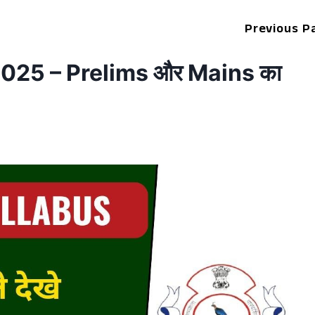
Previous P
25 – Prelims और Mains का