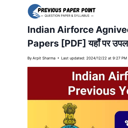
Skip
to
content
Indian Airforce Agnive
Papers [PDF] यहाँ पर उपलब
By
Arpit Sharma
Last updated: 2024/12/22 at 9:27 PM