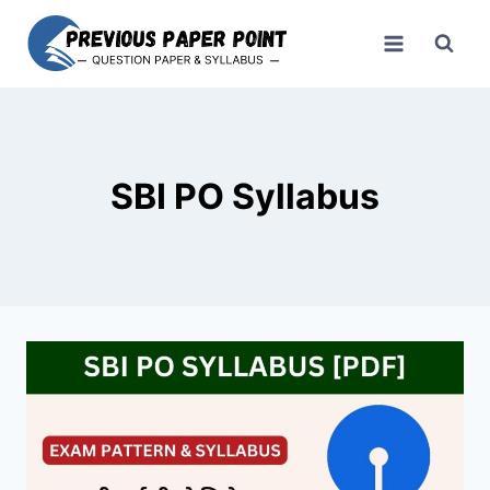
Skip
to
content
SBI PO Syllabus