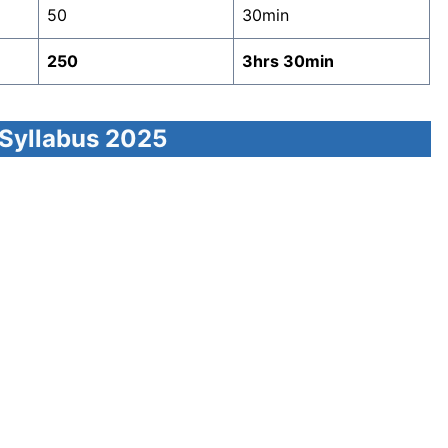
50
30min
250
3hrs 30min
 Syllabus 2025